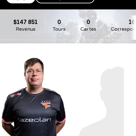
Team Falcons
$147 851
0
0
16
Revenus
Tours
Cartes
Correspon