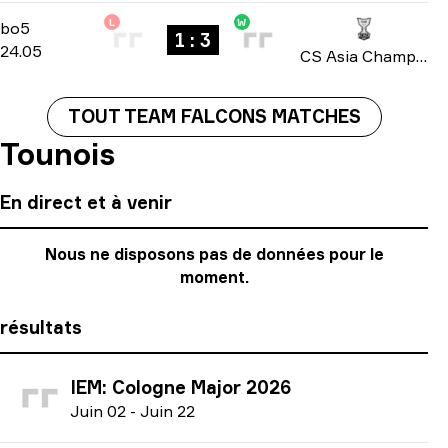
L
W
Playoffs
-
bo5
bo5
1 : 3
24.05
CS Asia Championships 2026
TOUT TEAM FALCONS MATCHES
Tounois
En direct et à venir
Nous ne disposons pas de données pour le
moment.
résultats
IEM: Cologne Major 2026
J
uin
02
-
J
uin
22