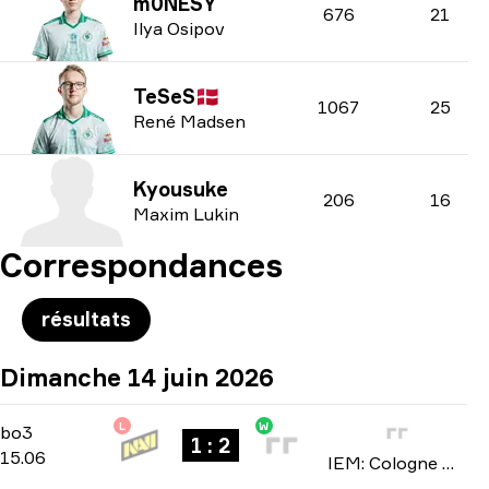
m0NESY
676
21
Ilya Osipov
TeSeS
🇩🇰
1067
25
René Madsen
Kyousuke
206
16
Maxim Lukin
Correspondances
résultats
Dimanche 14 juin 2026
L
W
Stage 3
-
bo3
bo3
1 : 2
15.06
IEM: Cologne Major 2026