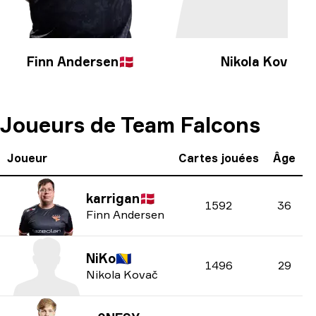
Finn Andersen
🇩🇰
Nikola Kovač
🇧
Joueurs de Team Falcons
Joueur
Cartes jouées
Âge
karrigan
🇩🇰
1592
36
Finn Andersen
NiKo
🇧🇦
1496
29
Nikola Kovač