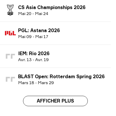
CS Asia Championships 2026
M
ai
20
-
M
ai
24
PGL: Astana 2026
M
ai
09
-
M
ai
17
IEM: Rio 2026
A
vr.
13
-
A
vr.
19
BLAST Open: Rotterdam Spring 2026
M
ars
18
-
M
ars
29
AFFICHER PLUS