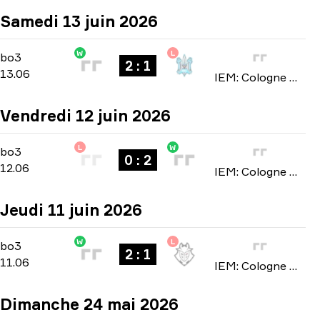
Samedi 13 juin 2026
W
L
Stage 3
-
bo3
bo3
2 : 1
13.06
IEM: Cologne Major 2026
Vendredi 12 juin 2026
L
W
Stage 3
-
bo3
bo3
0 : 2
12.06
IEM: Cologne Major 2026
Jeudi 11 juin 2026
W
L
Stage 3
-
bo3
bo3
2 : 1
11.06
IEM: Cologne Major 2026
Dimanche 24 mai 2026