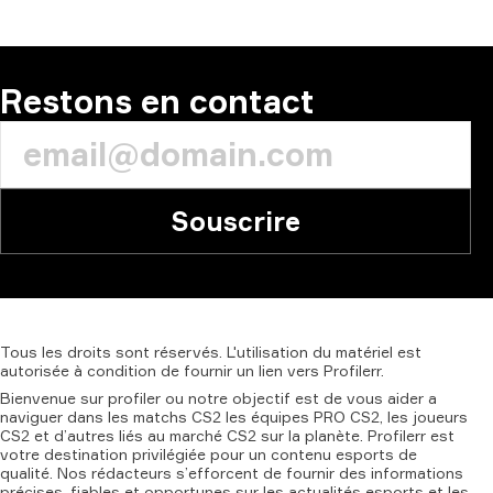
Restons en contact
Souscrire
Tous
les
droits
sont
réservés.
L'utilisation
du
matériel
est
autorisée
à
condition
de
fournir
un
lien
vers
Profilerr.
Bienvenue sur profiler ou notre objectif est de vous aider a
naviguer dans les matchs CS2 les équipes PRO CS2, les joueurs
CS2 et d’autres liés au marché CS2 sur la planète. Profilerr est
votre destination privilégiée pour un contenu esports de
qualité. Nos rédacteurs s’efforcent de fournir des informations
précises, fiables et opportunes sur les actualités esports et les