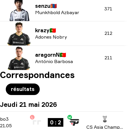
senzu
🇲🇳
371
Munkhbold Azbayar
krazy
🇵🇹
212
Adones Nobry
aragornN
🇵🇹
211
António Barbosa
Correspondances
résultats
Jeudi 21 mai 2026
L
W
Group A
-
bo3
bo3
0 : 2
21.05
CS Asia Championships 2026