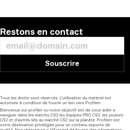
Restons en contact
Souscrire
Tous
les
droits
sont
réservés.
L'utilisation
du
matériel
est
autorisée
à
condition
de
fournir
un
lien
vers
Profilerr.
Bienvenue sur profiler ou notre objectif est de vous aider a
naviguer dans les matchs CS2 les équipes PRO CS2, les joueurs
CS2 et d’autres liés au marché CS2 sur la planète. Profilerr est
votre destination privilégiée pour un contenu esports de
qualité. Nos rédacteurs s’efforcent de fournir des informations