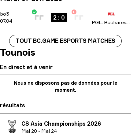
W
L
Group Stage
-
bo3
bo3
2 : 0
07.04
PGL: Bucharest 2026
TOUT BC.GAME ESPORTS MATCHES
Tounois
En direct et à venir
Nous ne disposons pas de données pour le
moment.
résultats
CS Asia Championships 2026
M
ai
20
-
M
ai
24