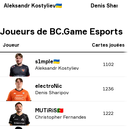
Aleksandr Kostyliev
🇺🇦
Denis Sharipo
Joueurs de BC.Game Esports
Joueur
Cartes jouées
s1mple
🇺🇦
1102
Aleksandr Kostyliev
electroNic
1236
Denis Sharipov
MUTiRiS
🇵🇹
1222
Christopher Fernandes