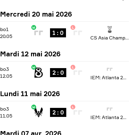
Mercredi 20 mai 2026
W
L
Group A
-
bo1
bo1
1 : 0
20.05
CS Asia Championships 2026
Mardi 12 mai 2026
W
L
Group A
-
bo3
bo3
2 : 0
12.05
IEM: Atlanta 2026
Lundi 11 mai 2026
W
L
Group A
-
bo3
bo3
2 : 0
11.05
IEM: Atlanta 2026
Mardi 07 avr. 2026