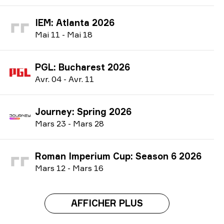
IEM: Atlanta 2026
M
ai
11
-
M
ai
18
PGL: Bucharest 2026
A
vr.
04
-
A
vr.
11
Journey: Spring 2026
M
ars
23
-
M
ars
28
Roman Imperium Cup: Season 6 2026
M
ars
12
-
M
ars
16
AFFICHER PLUS