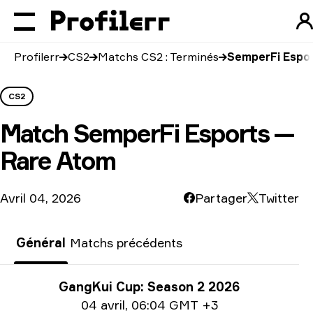
Profilerr
CS2
Matchs CS2 : Terminés
SemperFi Espor
CS2
Match
SemperFi Esports —
Rare Atom
Avril 04, 2026
Partager
Twitter
Général
Matchs précédents
Informations sur le tournoi
GangKui Cup: Season 2 2026
Information sur la date
04 avril
,
06:04 GMT +3