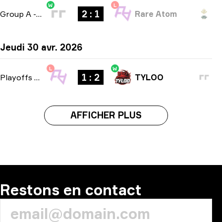
W
L
2 : 1
Group A
-
bo3
Rare Atom
Jeudi 30 avr. 2026
L
W
1 : 2
Playoffs
-
bo3
TYLOO
AFFICHER PLUS
Restons en contact