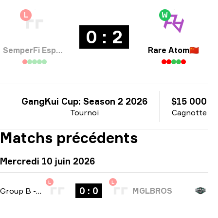
L
W
0 : 2
SemperFi Esports
Rare Atom
🇨🇳
GangKui Cup: Season 2 2026
$15 000
Tournoi
Cagnotte
Matchs précédents
Mercredi 10 juin 2026
L
L
0 : 0
Group B
-
bo3
MGLBROS