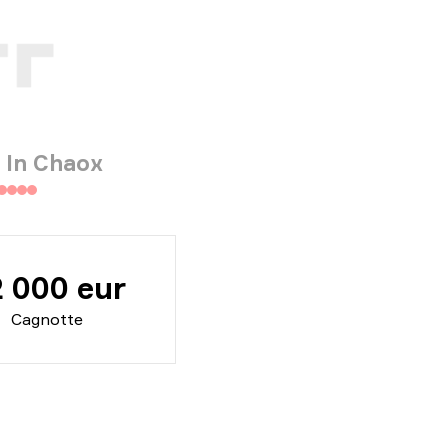
 In Chaox
2 000 eur
Cagnotte