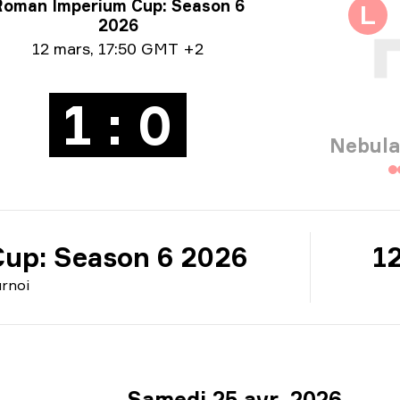
rmations sur le tournoi
Roman Imperium Cup: Season 6
L
2026
ormation sur la date
12 mars
,
17:50 GMT +2
1 : 0
Nebula
up: Season 6 2026
1
rnoi
Samedi 25 avr. 2026