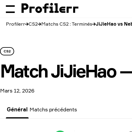
Profilerr
CS2
Matchs CS2 : Terminés
JiJieHao vs Ne
CS2
Match
JiJieHao —
Mars 12, 2026
Général
Matchs précédents