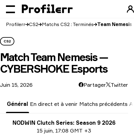
Profilerr
CS2
Matchs CS2 : Terminés
Team Nemesis
CS2
Match
Team Nemesis —
CYBERSHOKE Esports
Juin 15, 2026
Partager
Twitter
Général
En direct et à venir
Matchs précédents
A
Informations sur le tournoi
NODWIN Clutch Series: Season 9 2026
Information sur la date
15 juin
,
17:08 GMT +3