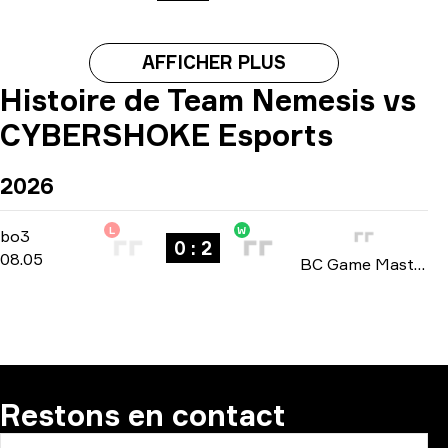
AFFICHER PLUS
Histoire de Team Nemesis vs
CYBERSHOKE Esports
2026
L
W
Playoffs
-
bo3
bo3
0 : 2
08.05
BC Game Masters: Europe Series #1 season 2 2026
Restons en contact