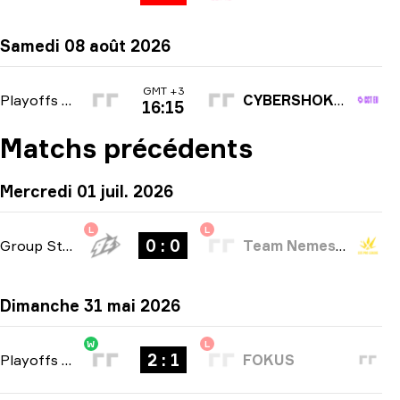
Samedi 08 août 2026
GMT +3
Playoffs
-
bo3
CYBERSHOKE Esports
16:15
Matchs précédents
Mercredi 01 juil. 2026
L
L
0 : 0
Group Stage
-
bo1
Team Nemesis
Dimanche 31 mai 2026
W
L
2 : 1
Playoffs
-
bo3
FOKUS