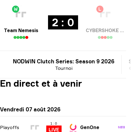
W
L
2 : 0
Team Nemesis
CYBERSHOKE Esports
NODWIN Clutch Series: Season 9 2026
$
Tournoi
C
En direct et à venir
Vendredi 07 août 2026
1 : 0
Playoffs
GenOne
LIVE