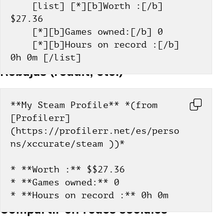
    [list] [*][b]Worth :[/b] 
$27.36
    [*][b]Games owned:[/b] 0
    [*][b]Hours on record :[/b] 
0h 0m [/list]
Rebajas (reddit, etc.)
**My Steam Profile** *(from 
[Profilerr]
(https://profilerr.net/es/perso
ns/xccurate/steam ))*
* **Worth :** $$27.36
* **Games owned:** 0
* **Hours on record :** 0h 0m
Compartir en redes sociales