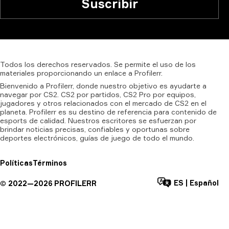
Suscribir
Todos
los
derechos
reservados.
Se
permite
el
uso
de
los
materiales
proporcionando
un
enlace
a
Profilerr.
Bienvenido a Profilerr, donde nuestro objetivo es ayudarte a
navegar por CS2. CS2 por partidos, CS2 Pro por equipos,
jugadores y otros relacionados con el mercado de CS2 en el
planeta. Profilerr es su destino de referencia para contenido de
esports de calidad. Nuestros escritores se esfuerzan por
brindar noticias precisas, confiables y oportunas sobre
deportes electrónicos, guías de juego de todo el mundo.
Políticas
Términos
ES
|
Español
©
2022—
2026
PROFILERR