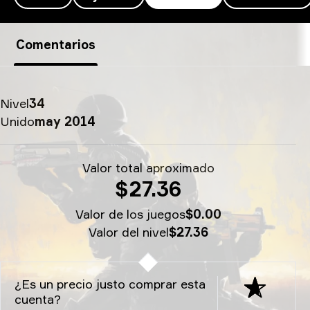
xccurate's SteamID - xccurate
Comentarios
Nivel
34
Unido
may 2014
Valor total aproximado
$27.36
Valor de los juegos
$0.00
Valor del nivel
$27.36
¿Es un precio justo comprar esta
cuenta?