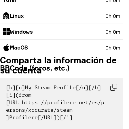
Total
0h 0m
Linux
0h 0m
Windows
0h 0m
MacOS
0h 0m
Comparta la información de
BBCode (foros, etc.)
su cuenta
[b][u]My Steam Profile[/u][/b] 
[i](from 
[URL=https://profilerr.net/es/p
ersons/xccurate/steam 
]Profilerr[/URL])[/i]