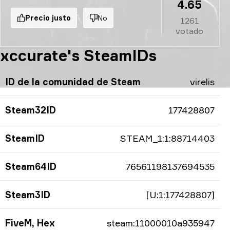
4.65
Precio justo
No
1261
votado
xccurate's SteamIDs
ID de la comunidad de Steam
virelis
Steam32ID
177428807
SteamID
STEAM_1:1:88714403
Steam64ID
76561198137694535
Steam3ID
[U:1:177428807]
FiveM, Hex
steam:11000010a935947