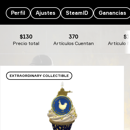
Perfil
Ajustes
SteamID
Ganancias
Mercury's Inventario - T^T
$130
370
$1
Precio total
Artículos Cuentan
Artículo 
EXTRAORDINARY COLLECTIBLE