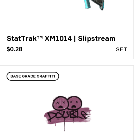
StatTrak™ XM1014 | Slipstream
$0.28
S
FT
BASE GRADE GRAFFITI