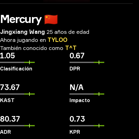
Mercury
🇨🇳
Jingxiang Wang
25 años de edad
Ahora
jugando
en
TYLOO
También
conocido
como
T^T
1.05
0.67
Clasificación
DPR
73.67
N/A
KAST
Impacto
80.37
0.73
ADR
KPR