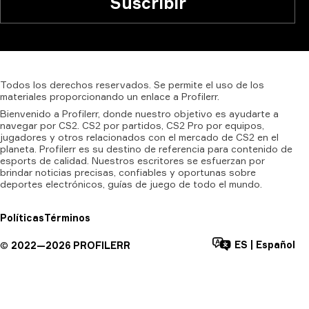
Suscribir
Todos
los
derechos
reservados.
Se
permite
el
uso
de
los
materiales
proporcionando
un
enlace
a
Profilerr.
Bienvenido a Profilerr, donde nuestro objetivo es ayudarte a
navegar por CS2. CS2 por partidos, CS2 Pro por equipos,
jugadores y otros relacionados con el mercado de CS2 en el
planeta. Profilerr es su destino de referencia para contenido de
esports de calidad. Nuestros escritores se esfuerzan por
brindar noticias precisas, confiables y oportunas sobre
deportes electrónicos, guías de juego de todo el mundo.
Políticas
Términos
ES
|
Español
©
2022—
2026
PROFILERR