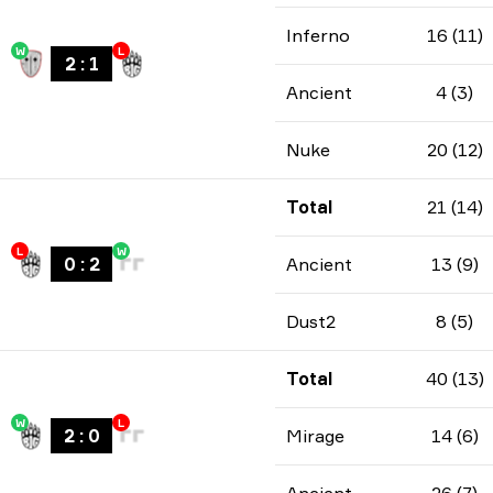
Inferno
16 (11)
W
L
2
:
1
Ancient
4 (3)
Nuke
20 (12)
Total
21 (14)
L
W
0
:
2
Ancient
13 (9)
Dust2
8 (5)
Total
40 (13)
W
L
2
:
0
Mirage
14 (6)