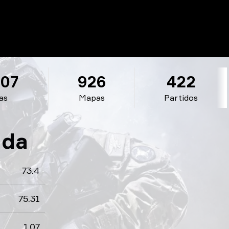
407
926
422
as
Mapas
Partidos
nda
73.4
75.31
1.07