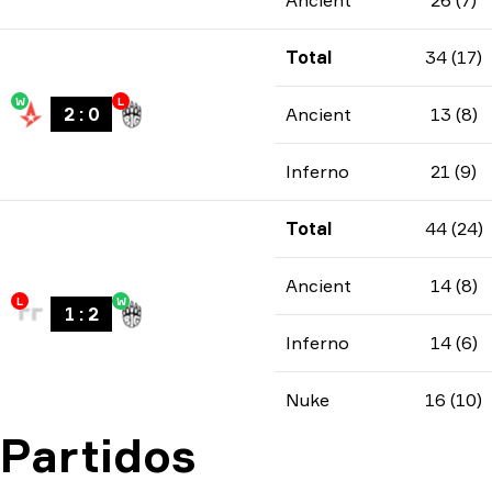
Ancient
26 (7)
Total
34 (17)
W
L
2
:
0
Ancient
13 (8)
Inferno
21 (9)
Total
44 (24)
Ancient
14 (8)
L
W
1
:
2
Inferno
14 (6)
Nuke
16 (10)
Partidos