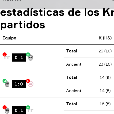
estadísticas de los K
partidos
Equipo
K (HS)
Total
23 (10)
L
W
0
:
1
Ancient
23 (10)
Total
14 (8)
W
L
1
:
0
Ancient
14 (8)
Total
15 (5)
L
W
0
:
1