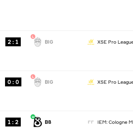
L
2 : 1
BIG
XSE Pro Leagu
L
0 : 0
BIG
XSE Pro Leagu
W
1 : 2
B8