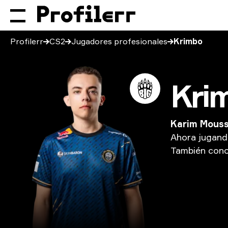
Profilerr
CS2
Jugadores profesionales
Krimbo
Kri
Karim Mous
Ahora
jugan
También
cono