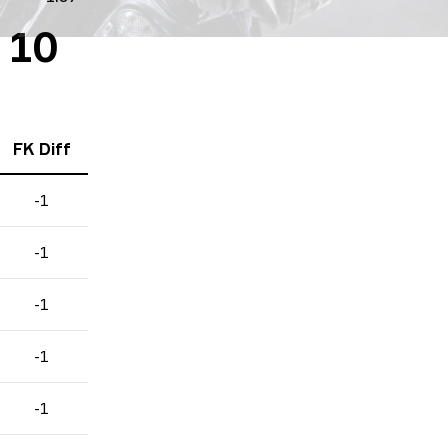
 10
FK Diff
-1
-1
-1
-1
-1