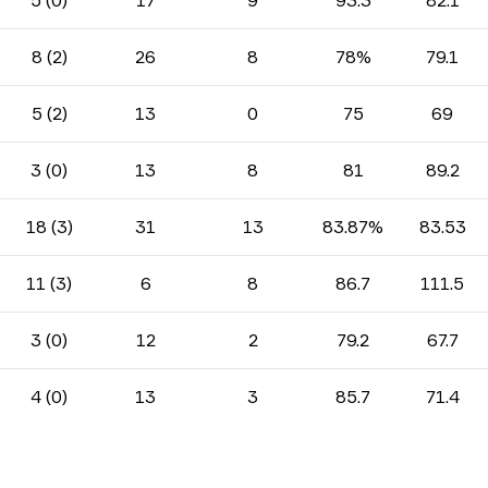
5 (0)
17
9
93.3
82.1
8 (2)
26
8
78%
79.1
5 (2)
13
0
75
69
3 (0)
13
8
81
89.2
18 (3)
31
13
83.87%
83.53
11 (3)
6
8
86.7
111.5
3 (0)
12
2
79.2
67.7
4 (0)
13
3
85.7
71.4