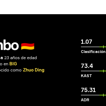
mbo
🇩🇪
1.07
Clasificación
sa
23 años de edad
do
en
BIG
73.4
cido
como
Zhuo
Ding
KAST
75.31
ADR