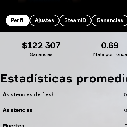
Perfil
Ajustes
SteamID
Ganancias
Krimbo's perfil
$122 307
0.69
Ganancias
Mata por ronda
Estadísticas promedi
Asistencias de flash
0
Asistencias
0
Muertes
0