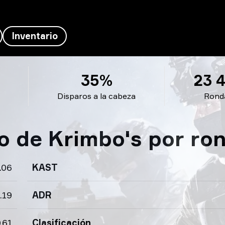
Inventario
35%
23 
Disparos a la cabeza
Rond
o de Krimbo's por ro
.06
KAST
.19
ADR
.61
Clasificación