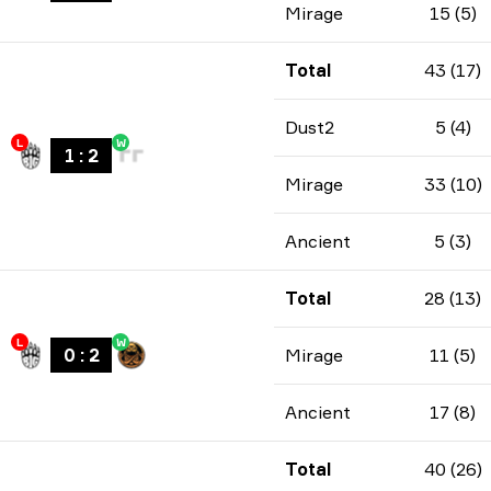
Mirage
15 (5)
Total
43 (17)
Dust2
5 (4)
L
W
1
:
2
Mirage
33 (10)
Ancient
5 (3)
Total
28 (13)
L
W
0
:
2
Mirage
11 (5)
Ancient
17 (8)
Total
40 (26)