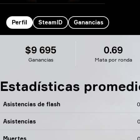
Perfil
SteamID
Ganancias
Cryptic's perfil
$9 695
0.69
Ganancias
Mata por ronda
Estadísticas promedi
Asistencias de flash
0
Asistencias
0
Muertes
0