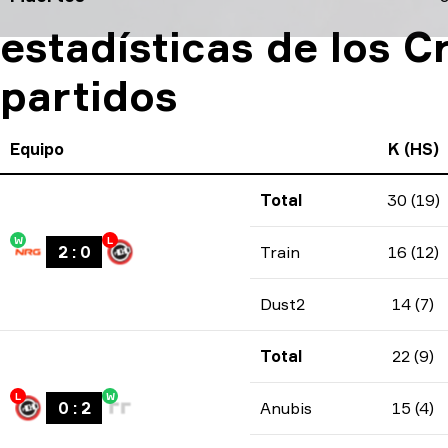
estadísticas de los C
partidos
Equipo
K (HS)
Total
30 (19)
W
L
2
:
0
Train
16 (12)
Dust2
14 (7)
Total
22 (9)
L
W
0
:
2
Anubis
15 (4)