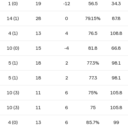
1 (0)
19
-12
56.5
34.3
14 (1)
28
0
79.15%
87.8
4 (1)
13
4
76.5
108.8
10 (0)
15
-4
81.8
66.8
5 (1)
18
2
77.3%
98.1
5 (1)
18
2
77.3
98.1
10 (3)
11
6
75%
105.8
10 (3)
11
6
75
105.8
4 (0)
13
6
85.7%
99