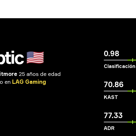
tic
🇺🇸
0.98
Clasificación
itmore
25 años de edad
do
en
LAG
Gaming
70.86
KAST
77.33
ADR