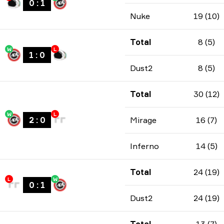
0
:
1
Nuke
19 (10)
Total
8 (5)
W
L
1
:
0
Dust2
8 (5)
Total
30 (12)
W
L
2
:
0
Mirage
16 (7)
Inferno
14 (5)
Total
24 (19)
L
W
0
:
1
Dust2
24 (19)