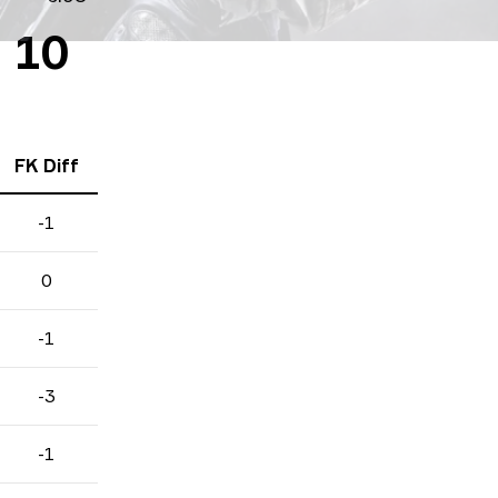
s 10
FK Diff
-1
0
-1
-3
-1