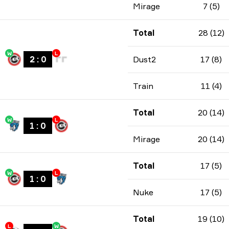
Mirage
7 (5)
Total
28 (12)
W
L
2
:
0
Dust2
17 (8)
Train
11 (4)
Total
20 (14)
W
L
1
:
0
Mirage
20 (14)
Total
17 (5)
W
L
1
:
0
Nuke
17 (5)
Total
19 (10)
L
W