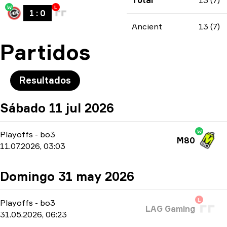
Total
13 (7)
W
L
1
:
0
Ancient
13 (7)
Partidos
Resultados
Sábado 11 jul 2026
W
Playoffs
-
bo3
M80
11.07.2026, 03:03
Domingo 31 may 2026
L
Playoffs
-
bo3
LAG Gaming
31.05.2026, 06:23