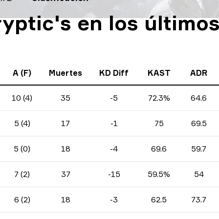
ryptic's en los último
A (F)
Muertes
KD Diff
KAST
ADR
10 (4)
35
-5
72.3%
64.6
5 (4)
17
-1
75
69.5
5 (0)
18
-4
69.6
59.7
7 (2)
37
-15
59.5%
54
6 (2)
18
-3
62.5
73.7