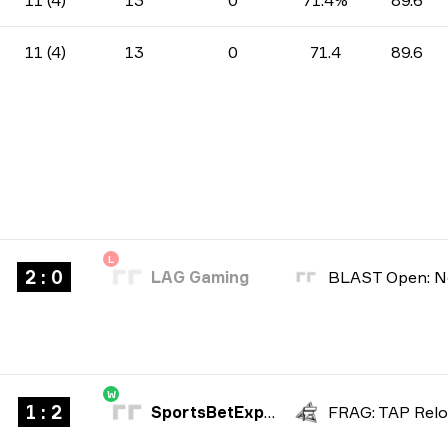
11 (4)
13
0
71.4%
89.6
11 (4)
13
0
71.4
89.6
L
2 : 0
LAG Gaming
W
1 : 2
SportsBetExpert