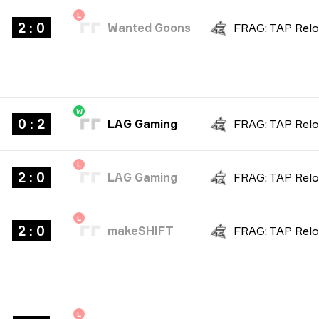
L
2 : 0
Wanted Goons
W
0 : 2
LAG Gaming
L
2 : 0
LAG Gaming
L
2 : 0
makeSHIFT
L