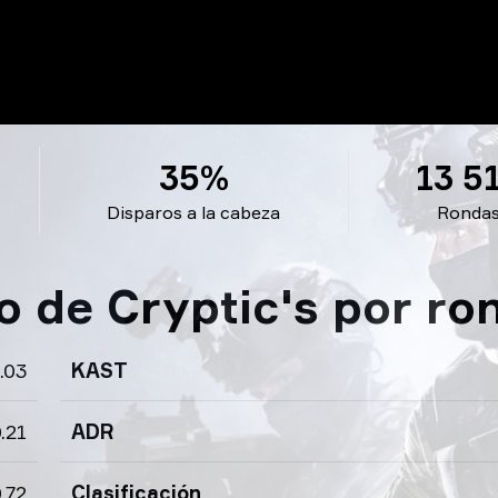
35%
13 5
Disparos a la cabeza
Ronda
o de Cryptic's por ro
.03
KAST
.21
ADR
.72
Clasificación