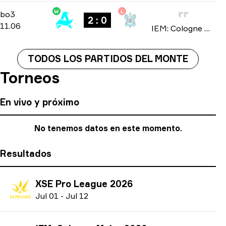
W
L
Stage 3
-
bo3
bo3
2 : 0
11.06
IEM: Cologne Major 2026
TODOS LOS PARTIDOS DEL MONTE
Torneos
En vivo y próximo
No tenemos datos en este momento.
Resultados
XSE Pro League 2026
J
ul
01
-
J
ul
12