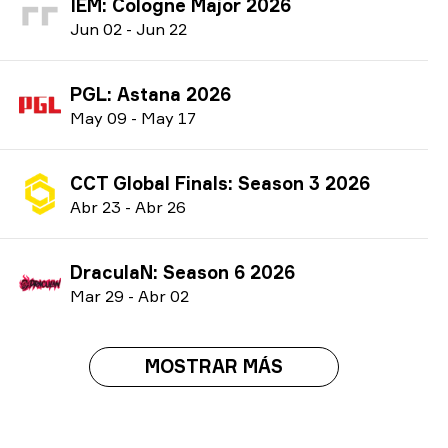
IEM: Cologne Major 2026
J
un
02
-
J
un
22
PGL: Astana 2026
M
ay
09
-
M
ay
17
CCT Global Finals: Season 3 2026
A
br
23
-
A
br
26
DraculaN: Season 6 2026
M
ar
29
-
A
br
02
MOSTRAR MÁS