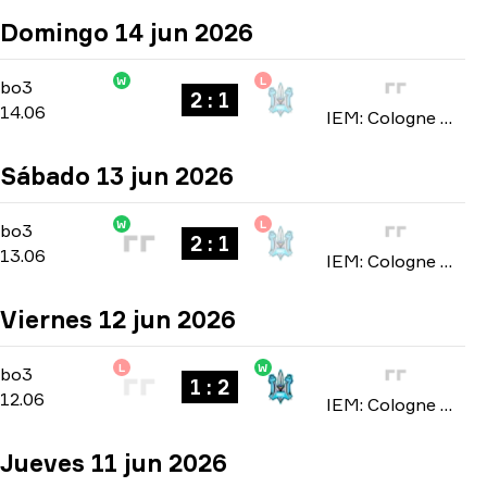
Domingo 14 jun 2026
W
L
Stage 3
-
bo3
bo3
2 : 1
14.06
IEM: Cologne Major 2026
Sábado 13 jun 2026
W
L
Stage 3
-
bo3
bo3
2 : 1
13.06
IEM: Cologne Major 2026
Viernes 12 jun 2026
L
W
Stage 3
-
bo3
bo3
1 : 2
12.06
IEM: Cologne Major 2026
Jueves 11 jun 2026