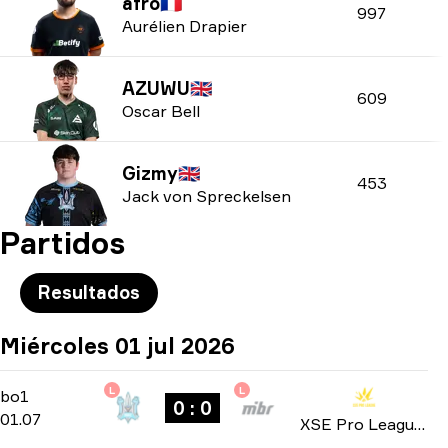
afro
🇫🇷
997
Aurélien Drapier
AZUWU
🇬🇧
609
Oscar Bell
Gizmy
🇬🇧
453
Jack von Spreckelsen
Partidos
Resultados
Miércoles 01 jul 2026
L
L
Group Stage
-
bo1
bo1
0 : 0
01.07
XSE Pro League 2026