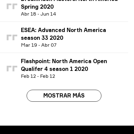
Spring 2020
A
br
18
-
J
un
14
ESEA: Advanced North America
season 33 2020
M
ar
19
-
A
br
07
Flashpoint: North America Open
Qualifer 4 season 1 2020
F
eb
12
-
F
eb
12
MOSTRAR MÁS