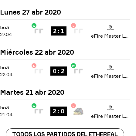
Lunes 27 abr 2020
W
L
Playoffs
-
bo3
bo3
2 : 1
27.04
eFire Master League: North America season 2 2020
Miércoles 22 abr 2020
L
W
Group A
-
bo3
bo3
0 : 2
22.04
eFire Master League: North America season 2 2020
Martes 21 abr 2020
W
L
Group A
-
bo3
bo3
2 : 0
21.04
eFire Master League: North America season 2 2020
TODOS LOS PARTIDOS DEL ETHEREAL