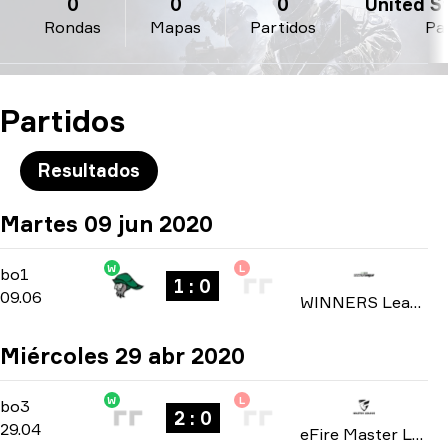
0
0
0
United St
Rondas
Mapas
Partidos
Pa
Partidos
Resultados
Martes 09 jun 2020
W
L
Group Stage
-
bo1
bo1
1 : 0
09.06
WINNERS League: North America Invite Division season 4 2020
Miércoles 29 abr 2020
W
L
Playoffs
-
bo3
bo3
2 : 0
29.04
eFire Master League: North America season 2 2020