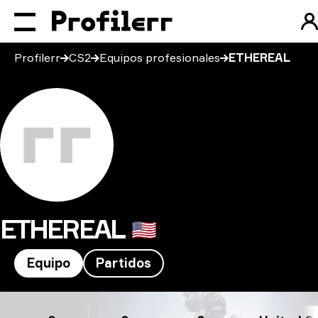
Profilerr
CS2
Equipos profesionales
ETHEREAL
ETHEREAL
🇺🇸
Equipo
Partidos
ETHEREAL