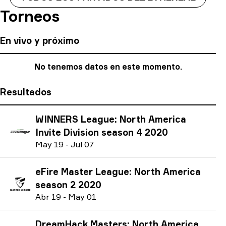
Torneos
En vivo y próximo
No tenemos datos en este momento.
Resultados
WINNERS League: North America
Invite Division season 4 2020
M
ay
19
-
J
ul
07
eFire Master League: North America
season 2 2020
A
br
19
-
M
ay
01
DreamHack Masters: North America