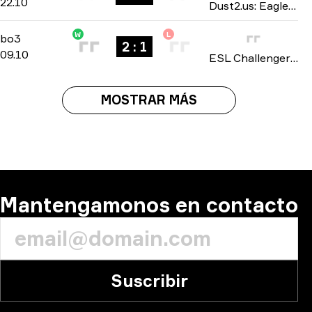
22.10
Dust2.us: Eagle Masters season 4 2025
W
L
Playoffs
-
bo3
bo3
2 : 1
09.10
ESL Challenger League: North America Cup #3 season 50 2025
MOSTRAR MÁS
Mantengamonos en contacto
Suscribir