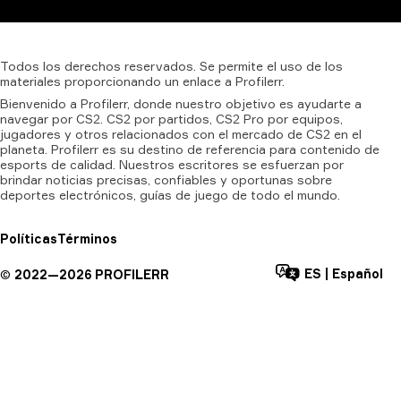
Todos
los
derechos
reservados.
Se
permite
el
uso
de
los
materiales
proporcionando
un
enlace
a
Profilerr.
Bienvenido a Profilerr, donde nuestro objetivo es ayudarte a
navegar por CS2. CS2 por partidos, CS2 Pro por equipos,
jugadores y otros relacionados con el mercado de CS2 en el
planeta. Profilerr es su destino de referencia para contenido de
esports de calidad. Nuestros escritores se esfuerzan por
brindar noticias precisas, confiables y oportunas sobre
deportes electrónicos, guías de juego de todo el mundo.
Políticas
Términos
ES
|
Español
©
2022—
2026
PROFILERR