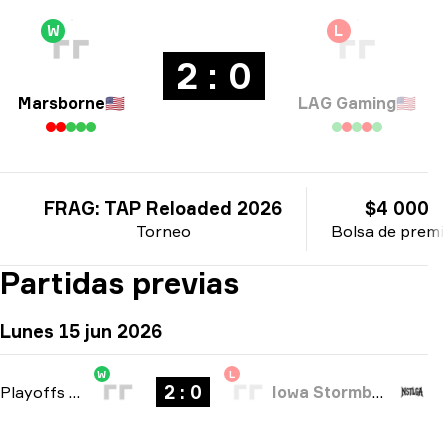
W
L
2 : 0
Marsborne
🇺🇸
LAG Gaming
🇺🇸
FRAG: TAP Reloaded 2026
$4 000
Torneo
Bolsa de premi
Partidas previas
Lunes 15 jun 2026
W
L
2 : 0
Playoffs
-
bo3
Iowa Stormboar