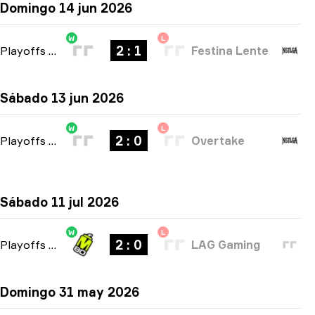
Domingo 14 jun 2026
W
L
2 : 1
Playoffs
-
bo3
Festina Lente
Sábado 13 jun 2026
W
L
2 : 0
Playoffs
-
bo3
Overtake
Sábado 11 jul 2026
W
L
2 : 0
Playoffs
-
bo3
LAG Gaming
Domingo 31 may 2026