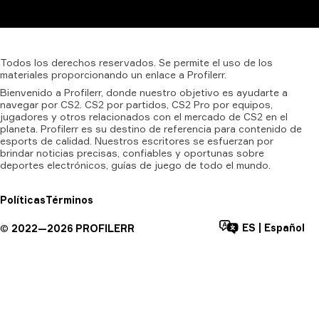
Todos
los
derechos
reservados.
Se
permite
el
uso
de
los
materiales
proporcionando
un
enlace
a
Profilerr.
Bienvenido a Profilerr, donde nuestro objetivo es ayudarte a
navegar por CS2. CS2 por partidos, CS2 Pro por equipos,
jugadores y otros relacionados con el mercado de CS2 en el
planeta. Profilerr es su destino de referencia para contenido de
esports de calidad. Nuestros escritores se esfuerzan por
brindar noticias precisas, confiables y oportunas sobre
deportes electrónicos, guías de juego de todo el mundo.
Políticas
Términos
ES
|
Español
©
2022—
2026
PROFILERR