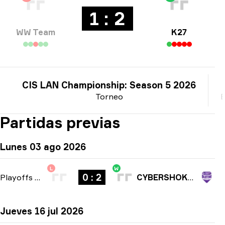
1 : 2
WW Team
K27
CIS LAN Championship: Season 5 2026
Torneo
B
Partidas previas
Lunes 03 ago 2026
L
W
0 : 2
Playoffs
-
bo3
CYBERSHOKE Prospects
Jueves 16 jul 2026