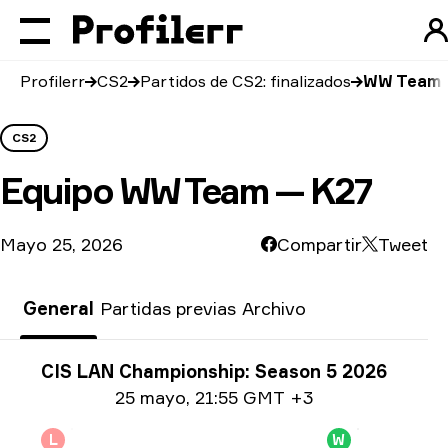
Profilerr
CS2
Partidos de CS2: finalizados
WW Team v
CS2
Equipo
WW Team — K27
Mayo 25, 2026
Compartir
Tweet
General
Partidas previas
Archivo
Información del torneo
CIS LAN Championship: Season 5 2026
Información de la fecha
25 mayo
,
21:55 GMT +3
L
W