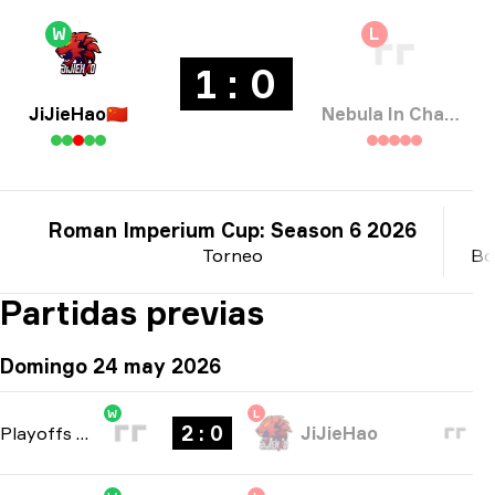
W
L
1 : 0
JiJieHao
🇨🇳
Nebula In Chaox
Roman Imperium Cup: Season 6 2026
Torneo
Bo
Partidas previas
Domingo 24 may 2026
W
L
2 : 0
Playoffs
-
bo3
JiJieHao