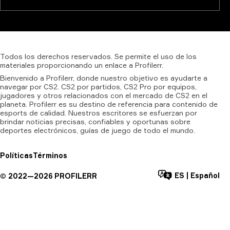
Todos
los
derechos
reservados.
Se
permite
el
uso
de
los
materiales
proporcionando
un
enlace
a
Profilerr.
Bienvenido a Profilerr, donde nuestro objetivo es ayudarte a
navegar por CS2. CS2 por partidos, CS2 Pro por equipos,
jugadores y otros relacionados con el mercado de CS2 en el
planeta. Profilerr es su destino de referencia para contenido de
esports de calidad. Nuestros escritores se esfuerzan por
brindar noticias precisas, confiables y oportunas sobre
deportes electrónicos, guías de juego de todo el mundo.
Políticas
Términos
ES
|
Español
©
2022—
2026
PROFILERR