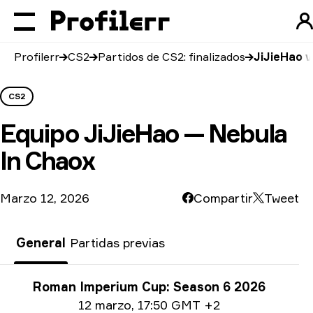
Profilerr
CS2
Partidos de CS2: finalizados
JiJieHao v
CS2
Equipo
JiJieHao — Nebula
In Chaox
Marzo 12, 2026
Compartir
Tweet
General
Partidas previas
Información del torneo
Roman Imperium Cup: Season 6 2026
Información de la fecha
12 marzo
,
17:50 GMT +2