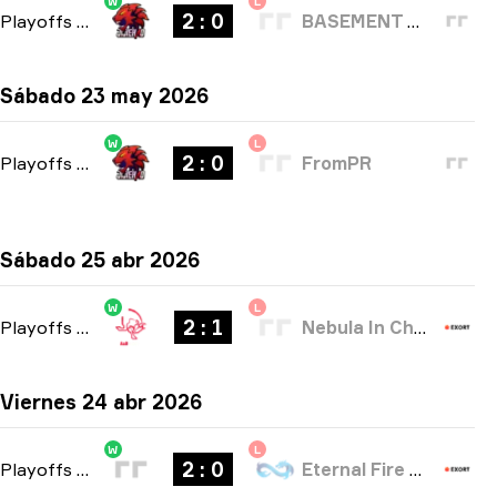
W
L
2 : 0
Playoffs
-
bo3
BASEMENT BOYS
Sábado 23 may 2026
W
L
2 : 0
Playoffs
-
bo3
FromPR
Sábado 25 abr 2026
W
L
2 : 1
Playoffs
-
bo3
Nebula In Chaox
Viernes 24 abr 2026
W
L
2 : 0
Playoffs
-
bo3
Eternal Fire Academy