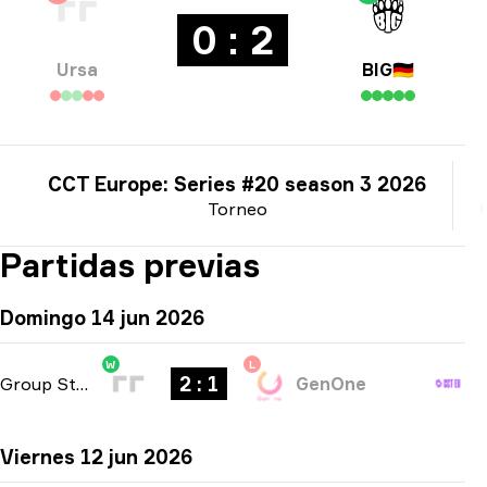
0 : 2
Ursa
BIG
🇩🇪
CCT Europe: Series #20 season 3 2026
Torneo
Partidas previas
Domingo 14 jun 2026
W
L
2 : 1
Group Stage
-
bo3
GenOne
Viernes 12 jun 2026