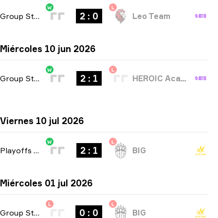
W
L
2 : 0
Group Stage
-
bo3
Leo Team
Miércoles 10 jun 2026
W
L
2 : 1
Group Stage
-
bo3
HEROIC Academy
Viernes 10 jul 2026
W
L
2 : 1
Playoffs
-
bo3
BIG
Miércoles 01 jul 2026
L
L
0 : 0
Group Stage
-
bo1
BIG