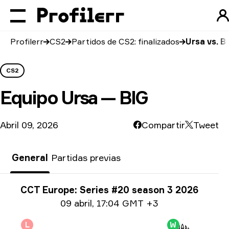
Profilerr
CS2
Partidos de CS2: finalizados
Ursa vs. B
CS2
Equipo
Ursa — BIG
Abril 09, 2026
Compartir
Tweet
General
Partidas previas
Información del torneo
CCT Europe: Series #20 season 3 2026
Información de la fecha
09 abril
,
17:04 GMT +3
L
W