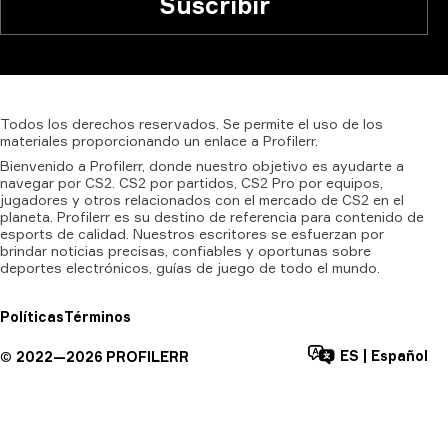
Suscribir
Todos
los
derechos
reservados.
Se
permite
el
uso
de
los
materiales
proporcionando
un
enlace
a
Profilerr.
Bienvenido a Profilerr, donde nuestro objetivo es ayudarte a
navegar por CS2. CS2 por partidos, CS2 Pro por equipos,
jugadores y otros relacionados con el mercado de CS2 en el
planeta. Profilerr es su destino de referencia para contenido de
esports de calidad. Nuestros escritores se esfuerzan por
brindar noticias precisas, confiables y oportunas sobre
deportes electrónicos, guías de juego de todo el mundo.
Políticas
Términos
ES
|
Español
©
2022—
2026
PROFILERR