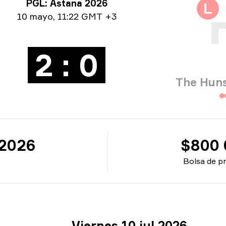
ormación del torneo
PGL: Astana 2026
L
ormación de la fecha
10 mayo
,
11:22 GMT +3
2 : 0
The Huns
 2026
$800 
Bolsa de p
Viernes 10 jul 2026