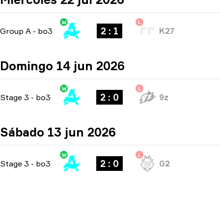
W
L
2 : 1
Group A
-
bo3
K27
Domingo 14 jun 2026
W
L
2 : 0
Stage 3
-
bo3
9z
Sábado 13 jun 2026
W
L
2 : 0
Stage 3
-
bo3
G2