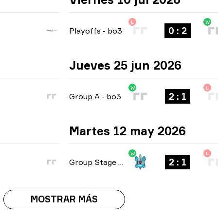
L
W
0 : 2
Playoffs
-
bo3
Jueves 25 jun 2026
W
L
2 : 1
Group A
-
bo3
Martes 12 may 2026
W
L
2 : 1
Group Stage
-
bo3
MOSTRAR MÁS