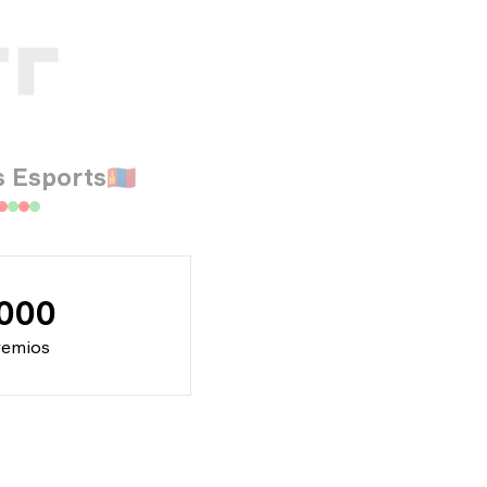
 Esports
🇲🇳
000
remios