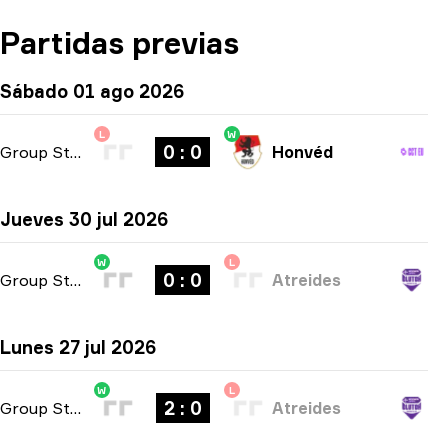
Partidas previas
Sábado 01 ago 2026
L
W
0 : 0
Group Stage
-
bo3
Honvéd
Jueves 30 jul 2026
W
L
0 : 0
Group Stage
-
bo3
Atreides
Lunes 27 jul 2026
W
L
2 : 0
Group Stage
-
bo3
Atreides