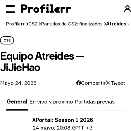
Profilerr
CS2
Partidos de CS2: finalizados
Atreides v
CS2
Equipo
Atreides —
JiJieHao
Mayo 24, 2026
Compartir
Tweet
General
En vivo y próximo
Partidas previas
Información del torneo
XPortal: Season 1 2026
Información de la fecha
24 mayo
,
20:08 GMT +3