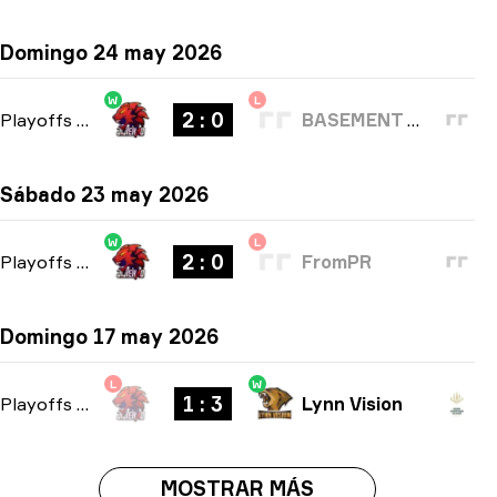
Domingo 24 may 2026
W
L
2 : 0
Playoffs
-
bo3
BASEMENT BOYS
Sábado 23 may 2026
W
L
2 : 0
Playoffs
-
bo3
FromPR
Domingo 17 may 2026
L
W
1 : 3
Playoffs
-
bo5
Lynn Vision
MOSTRAR MÁS