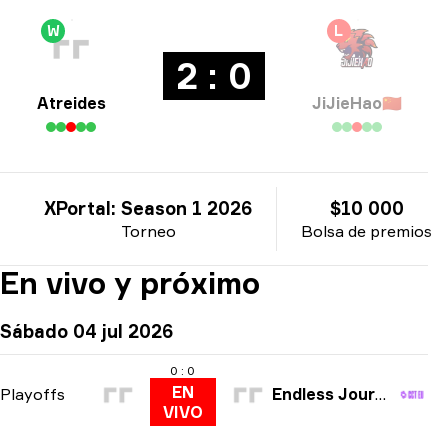
W
L
2 : 0
Atreides
JiJieHao
🇨🇳
XPortal: Season 1 2026
$10 000
Torneo
Bolsa de premios
En vivo y próximo
Sábado 04 jul 2026
0 : 0
EN
Playoffs
Endless Journey
VIVO