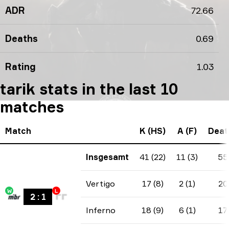
ADR
72.66
Deaths
0.69
Rating
1.03
tarik stats in the last 10
matches
Match
K (HS)
A (F)
Deat
Insgesamt
41 (22)
11 (3)
55
Vertigo
17 (8)
2 (1)
20
W
L
2
:
1
Inferno
18 (9)
6 (1)
17