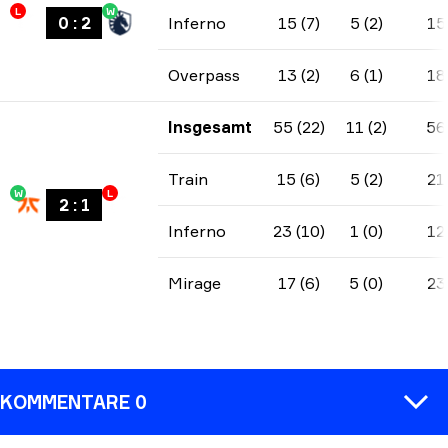
L
W
0
:
2
Inferno
15 (7)
5 (2)
15
Overpass
13 (2)
6 (1)
18
Insgesamt
55 (22)
11 (2)
56
Train
15 (6)
5 (2)
21
W
L
2
:
1
Inferno
23 (10)
1 (0)
12
Mirage
17 (6)
5 (0)
23
KOMMENTARE 0