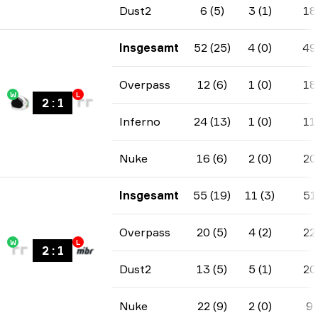
Dust2
6 (5)
3 (1)
18
Insgesamt
52 (25)
4 (0)
49
Overpass
12 (6)
1 (0)
18
W
L
2
:
1
Inferno
24 (13)
1 (0)
11
Nuke
16 (6)
2 (0)
20
Insgesamt
55 (19)
11 (3)
51
Overpass
20 (5)
4 (2)
22
W
L
2
:
1
Dust2
13 (5)
5 (1)
20
Nuke
22 (9)
2 (0)
9