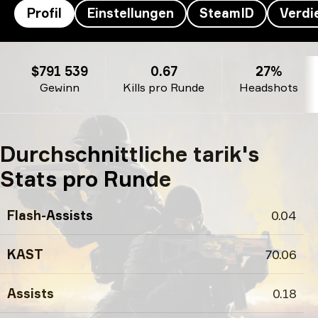
Profil
Einstellungen
SteamID
Verdi
tarik’s Profil
$791 539
0.67
27%
Gewinn
Kills pro Runde
Headshots
Durchschnittliche tarik's
Stats pro Runde
Flash-Assists
0.04
KAST
70.06
Assists
0.18