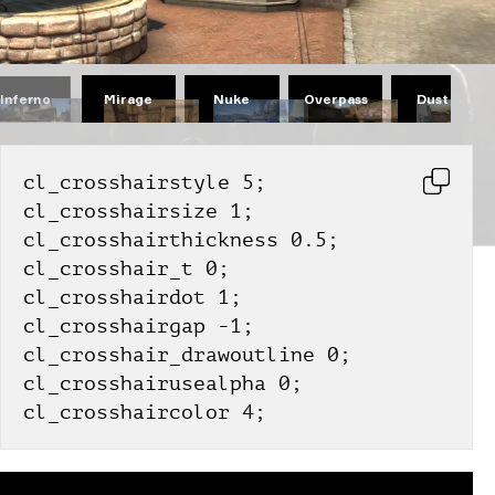
Mirage
Nuke
Overpass
Dust II
Inferno
cl_crosshairstyle 5;
cl_crosshairsize 1;
cl_crosshairthickness 0.5;
cl_crosshair_t 0;
cl_crosshairdot 1;
cl_crosshairgap -1;
cl_crosshair_drawoutline 0;
cl_crosshairusealpha 0;
cl_crosshaircolor 4;