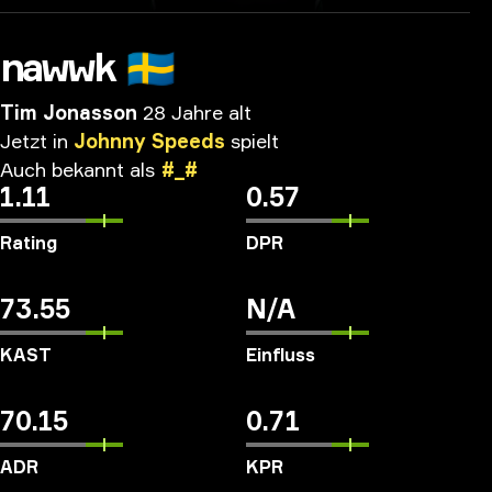
nawwk
🇸🇪
Tim Jonasson
28 Jahre alt
Jetzt
in
Johnny
Speeds
spielt
Auch
bekannt
als
#_#
1.11
0.57
Rating
DPR
73.55
N/A
KAST
Einfluss
70.15
0.71
ADR
KPR