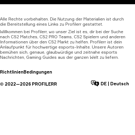
Alle
Rechte
vorbehalten.
Die
Nutzung
der
Materialien
ist
durch
die
Bereitstellung
eines
Links
zu
Profilerr
gestattet.
Willkommen bei Profilerr, wo unser Ziel ist es, dir bei der Suche
nach CS2 Matches, CS2 PRO Teams, CS2 Spielern und anderen
Informationen über den CS2 Markt zu helfen. Profilerr ist dein
Anlaufpunkt für hochwertige esports-Inhalte. Unsere Autoren
bemühen sich, genaue, glaubwürdige und zeitnahe esports
Nachrichten, Gaming Guides aus der ganzen Welt zu liefern.
Richtlinien
Bedingungen
DE
|
Deutsch
©
2022—
2026
PROFILERR