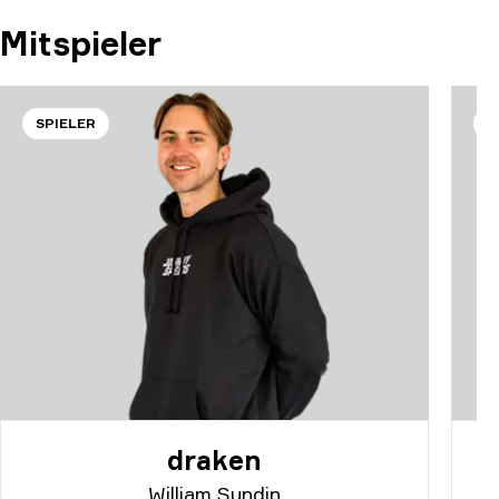
Mitspieler
SPIELER
S
draken
William Sundin