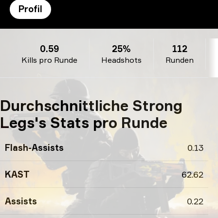
Profil
Strong Legs’s Profil
0.59
25%
112
Kills pro Runde
Headshots
Runden
Durchschnittliche Strong
Legs's Stats pro Runde
Flash-Assists
0.13
KAST
62.62
Assists
0.22