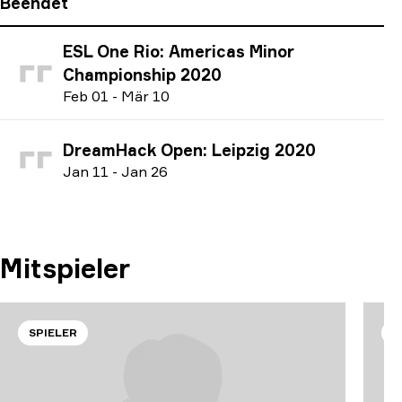
Beendet
ESL One Rio: Americas Minor
Championship 2020
F
eb
01
-
M
är
10
DreamHack Open: Leipzig 2020
J
an
11
-
J
an
26
Mitspieler
SPIELER
S