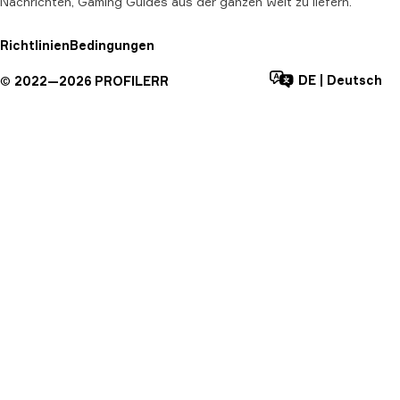
Nachrichten, Gaming Guides aus der ganzen Welt zu liefern.
Richtlinien
Bedingungen
DE
|
Deutsch
©
2022—
2026
PROFILERR