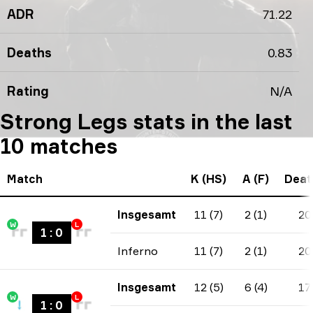
ADR
71.22
Deaths
0.83
Rating
N/A
Strong Legs stats in the last
10 matches
Match
K (HS)
A (F)
Deat
Insgesamt
11 (7)
2 (1)
20
W
L
1
:
0
Inferno
11 (7)
2 (1)
20
Insgesamt
12 (5)
6 (4)
17
W
L
1
:
0