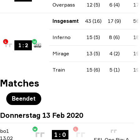
Overpass
12 (5)
6 (4)
17
Insgesamt
43 (16)
17 (9)
56
Inferno
15 (5)
8 (6)
18
L
W
1
:
2
Mirage
13 (5)
4 (2)
19
Train
15 (6)
5 (1)
19
Matches
Beendet
Donnerstag 13 Feb 2020
W
L
North America Open Qualifier 4
-
bo1
bo1
1 : 0
13.02
ESL One Rio: Americas Minor Championship 2020