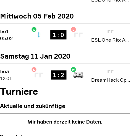
Mittwoch 05 Feb 2020
W
L
North America Open Qualifier 2
-
bo1
bo1
1 : 0
05.02
ESL One Rio: Americas Minor Championship 2020
Samstag 11 Jan 2020
L
W
North American Open Qualifier
-
bo3
bo3
1 : 2
12.01
DreamHack Open: Leipzig 2020
Turniere
Aktuelle und zukünftige
Wir haben derzeit keine Daten.