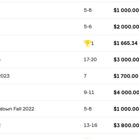
CS:GO
5-8
$
1 000.00
CS:GO
5-6
$
2 000.0
CS:GO
1
$
1 665.34
CS:GO
3
17-20
$
3 000.0
CS:GO
2023
7
$
1 700.00
CS:GO
9-11
$
4 000.0
CS:GO
own Fall 2022
5-8
$
1 000.00
CS:GO
2
13-16
$
3 800.0