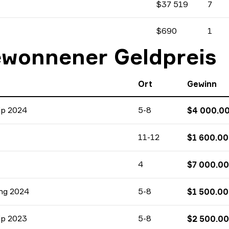
$37 519
7
Gewinn
Turniere Anzahl
Prozente
$690
1
Gewinn
Turniere Anzahl
Prozente
ewonnener Geldpreis
Ort
Gewinn
CS:GO
ip 2024
5-8
$
4 000.0
CS:GO
11-12
$
1 600.00
CS:GO
4
$
7 000.00
CS:GO
ng 2024
5-8
$
1 500.00
CS:GO
ip 2023
5-8
$
2 500.00