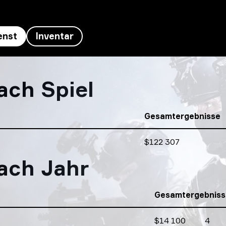
enst
Inventar
ach Spiel
Gesamtergebnisse
Gesamtergebnisse
$122 307
ach Jahr
Gesamtergebniss
$14 100
4
Gewinn
Turniere Anzahl
Prozente