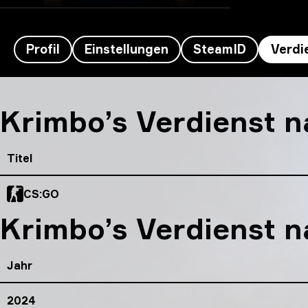
Profil
Einstellungen
SteamID
Verdi
Krimbo’s Verdienst
Krimbo’s Verdienst n
Titel
CS:GO
Krimbo’s Verdienst n
Jahr
2024