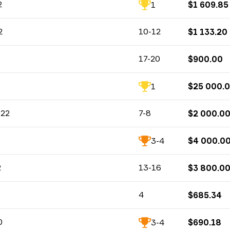
CS:GO
2
1
$
1 609.85
CS:GO
2
10-12
$
1 133.20
CS:GO
17-20
$
900.00
CS:GO
1
$
25 000.
CS:GO
022
7-8
$
2 000.0
CS:GO
3-4
$
4 000.0
CS:GO
2
13-16
$
3 800.0
CS:GO
4
$
685.34
CS:GO
0
3-4
$
690.18