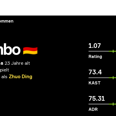
kommen
mbo
🇩🇪
1.07
Rating
sa
23 Jahre alt
pielt
73.4
als
Zhuo
Ding
KAST
75.31
ADR