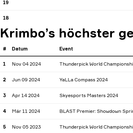
19
18
Krimbo’s höchster g
#
Datum
Event
1
Nov 04 2024
Thunderpick World Championsh
2
Jun 09 2024
YaLLa Compass 2024
3
Apr 14 2024
Skyesports Masters 2024
4
Mär 11 2024
BLAST Premier: Showdown Spri
5
Nov 05 2023
Thunderpick World Championsh