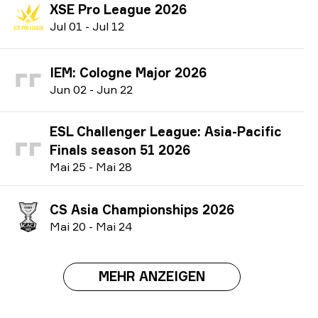
XSE Pro League 2026
J
ul
01
-
J
ul
12
IEM: Cologne Major 2026
J
un
02
-
J
un
22
ESL Challenger League: Asia-Pacific
Finals season 51 2026
M
ai
25
-
M
ai
28
CS Asia Championships 2026
M
ai
20
-
M
ai
24
MEHR ANZEIGEN