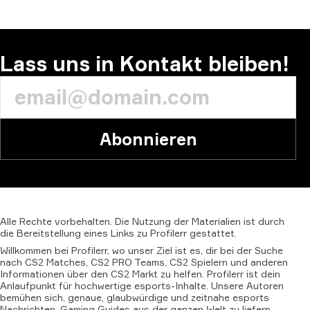
Lass uns in Kontakt bleiben!
Abonnieren
Alle
Rechte
vorbehalten.
Die
Nutzung
der
Materialien
ist
durch
die
Bereitstellung
eines
Links
zu
Profilerr
gestattet.
Willkommen bei Profilerr, wo unser Ziel ist es, dir bei der Suche
nach CS2 Matches, CS2 PRO Teams, CS2 Spielern und anderen
Informationen über den CS2 Markt zu helfen. Profilerr ist dein
Anlaufpunkt für hochwertige esports-Inhalte. Unsere Autoren
bemühen sich, genaue, glaubwürdige und zeitnahe esports
Nachrichten, Gaming Guides aus der ganzen Welt zu liefern.