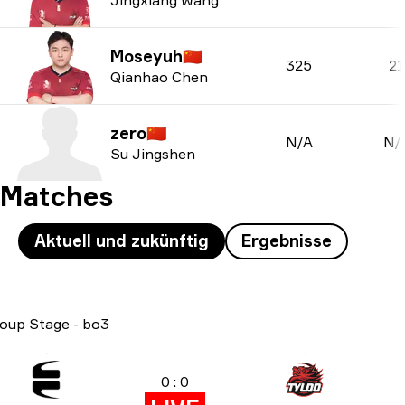
Jingxiang Wang
Moseyuh
🇨🇳
325
21
Qianhao Chen
zero
🇨🇳
N/A
N/
Su Jingshen
Matches
Aktuell und zukünftig
Ergebnisse
oup Stage
-
bo3
0 : 0