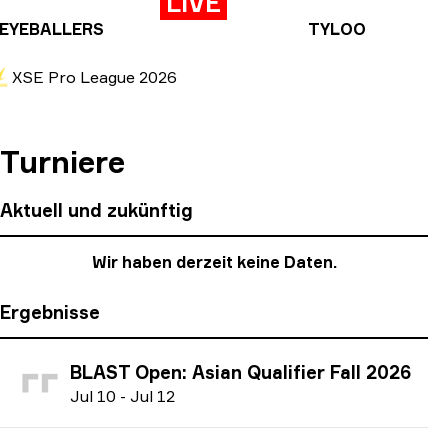
LIVE
EYEBALLERS
TYLOO
XSE Pro League 2026
Turniere
Aktuell und zukünftig
Wir haben derzeit keine Daten.
Ergebnisse
BLAST Open: Asian Qualifier Fall 2026
J
ul
10
-
J
ul
12