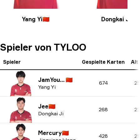
Yang Yi
🇨🇳
Dongkai Ji
🇨🇳
Spieler von TYLOO
Spieler
Gespielte Karten
Alt
JamYoung
🇨🇳
674
2
Yang Yi
Jee
🇨🇳
268
21
Dongkai Ji
Mercury
🇨🇳
428
2