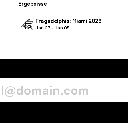
Ergebnisse
Fragadelphia: Miami 2026
J
an
03
-
J
an
05