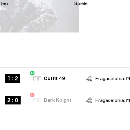
ten
Spiele
W
1 : 2
Outfit 49
L
2 : 0
Dark Knight