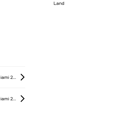
Land
Fragadelphia: Miami 2026
Fragadelphia: Miami 2026