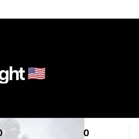
ght
🇺🇸
0
0