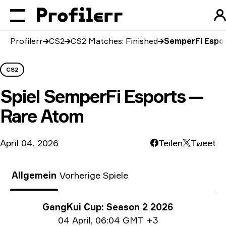
Profilerr
CS2
CS2 Matches: Finished
SemperFi Espor
CS2
Spiel
SemperFi Esports —
Rare Atom
April 04, 2026
Teilen
Tweet
Allgemein
Vorherige Spiele
Turnier-Informationen
GangKui Cup: Season 2 2026
Date info
04 April
,
06:04 GMT +3