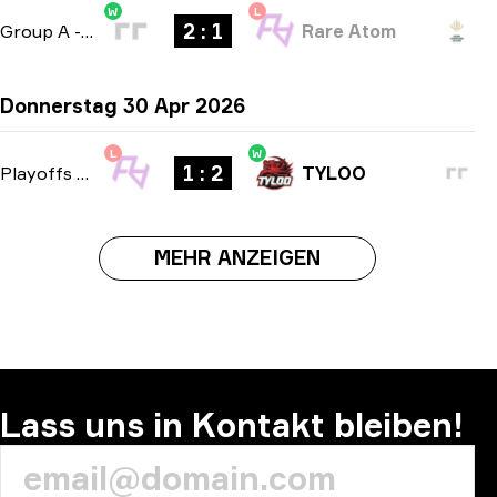
W
L
2 : 1
Group A
-
bo3
Rare Atom
Donnerstag 30 Apr 2026
L
W
1 : 2
Playoffs
-
bo3
TYLOO
MEHR ANZEIGEN
Lass uns in Kontakt bleiben!