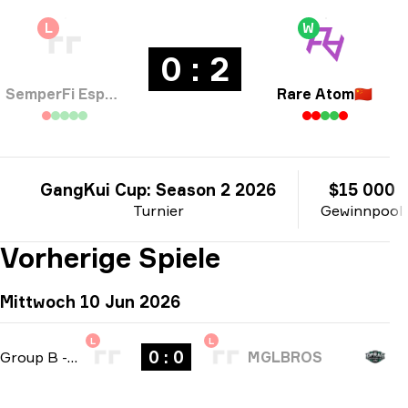
L
W
0 : 2
SemperFi Esports
Rare Atom
🇨🇳
GangKui Cup: Season 2 2026
$15 000
Turnier
Gewinnpool
Vorherige Spiele
Mittwoch 10 Jun 2026
L
L
0 : 0
Group B
-
bo3
MGLBROS