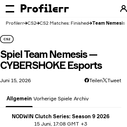
Profilerr
CS2
CS2 Matches: Finished
Team Nemesis
CS2
Spiel
Team Nemesis —
CYBERSHOKE Esports
Juni 15, 2026
Teilen
Tweet
Allgemein
Vorherige Spiele
Archiv
Turnier-Informationen
NODWIN Clutch Series: Season 9 2026
Date info
15 Juni
,
17:08 GMT +3