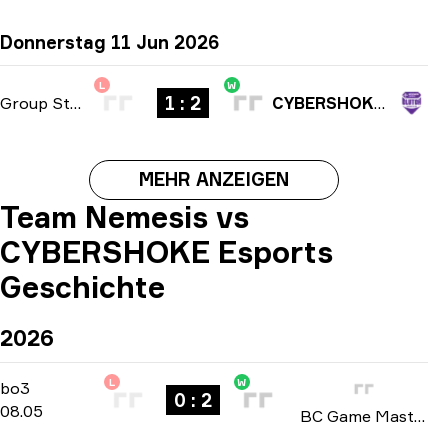
Donnerstag 11 Jun 2026
L
W
1 : 2
Group Stage
-
bo3
CYBERSHOKE Esports
MEHR ANZEIGEN
Team Nemesis vs
CYBERSHOKE Esports
Geschichte
2026
L
W
Playoffs
-
bo3
bo3
0 : 2
08.05
BC Game Masters: Europe Series #1 season 2 2026