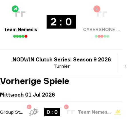
W
L
2 : 0
Team Nemesis
CYBERSHOKE Esports
NODWIN Clutch Series: Season 9 2026
Turnier
G
Vorherige Spiele
Mittwoch 01 Jul 2026
L
L
0 : 0
Group Stage
-
bo1
Team Nemesis