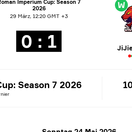
nier-Informationen
Roman Imperium Cup: Season 7
W
2026
e info
29 März
,
12:20 GMT +3
0 : 1
JiJi
up: Season 7 2026
10
nier
Sonntag 24 Mai 2026