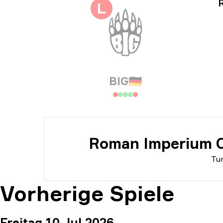
Tur
L
Dat
BIG
🇩🇪
Roman Imperium C
Tur
Vorherige Spiele
Freitag 10 Jul 2026