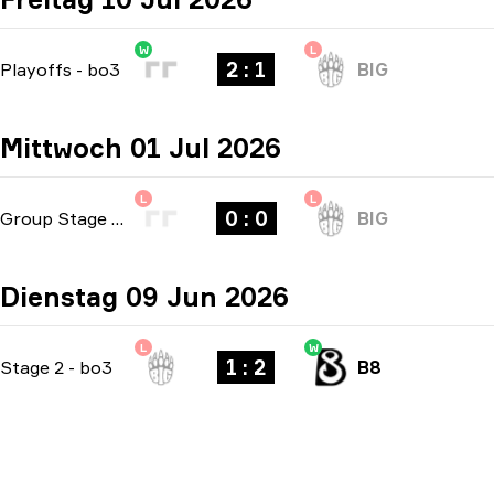
W
L
2 : 1
Playoffs
-
bo3
BIG
Mittwoch 01 Jul 2026
L
L
0 : 0
Group Stage
-
bo1
BIG
Dienstag 09 Jun 2026
L
W
1 : 2
Stage 2
-
bo3
B8