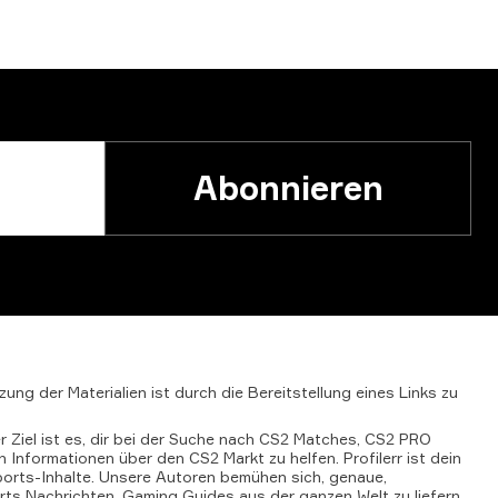
Abonnieren
zung
der
Materialien
ist
durch
die
Bereitstellung
eines
Links
zu
er Ziel ist es, dir bei der Suche nach CS2 Matches, CS2 PRO
Informationen über den CS2 Markt zu helfen. Profilerr ist dein
orts-Inhalte. Unsere Autoren bemühen sich, genaue,
ts Nachrichten, Gaming Guides aus der ganzen Welt zu liefern.