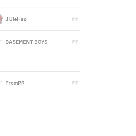
JiJieHao
BASEMENT BOYS
FromPR