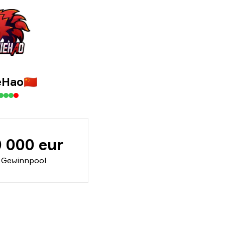
eHao
🇨🇳
 000 eur
Gewinnpool