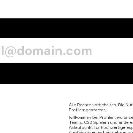
Alle
Rechte
vorbehalten.
Die
Nut
Profilerr
gestattet.
Willkommen bei Profilerr, wo uns
Teams, CS2 Spielern und anderen 
Anlaufpunkt für hochwertige esp
glaubwürdige und zeitnahe espor