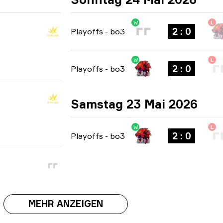
W
L
2 : 0
Playoffs
-
bo3
W
L
2 : 0
Playoffs
-
bo3
Samstag 23 Mai 2026
W
L
2 : 0
Playoffs
-
bo3
MEHR ANZEIGEN