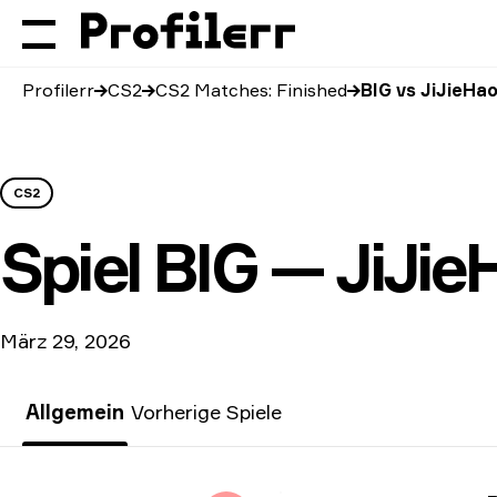
Profilerr
CS2
CS2 Matches: Finished
BIG vs JiJieHa
CS2
Spiel
BIG — JiJie
März 29, 2026
Allgemein
Vorherige Spiele