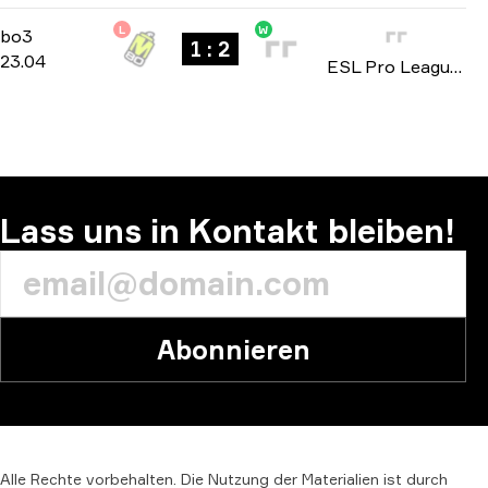
L
W
Group B
-
bo3
bo3
1 : 2
23.04
ESL Pro League: Season 19 2024
Lass uns in Kontakt bleiben!
Abonnieren
Alle
Rechte
vorbehalten.
Die
Nutzung
der
Materialien
ist
durch