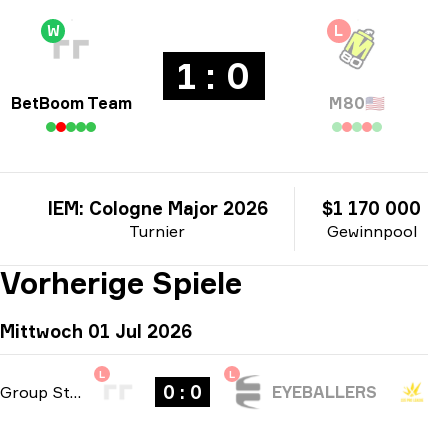
W
L
1 : 0
BetBoom Team
M80
🇺🇸
IEM: Cologne Major 2026
$1 170 000
Turnier
Gewinnpool
Vorherige Spiele
Mittwoch 01 Jul 2026
L
L
0 : 0
Group Stage
-
bo1
EYEBALLERS