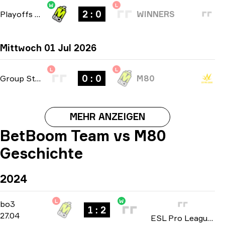
W
L
2 : 0
Playoffs
-
bo3
WINNERS
Mittwoch 01 Jul 2026
L
L
0 : 0
Group Stage
-
bo1
M80
MEHR ANZEIGEN
BetBoom Team vs M80
Geschichte
2024
L
W
Group B
-
bo3
bo3
1 : 2
27.04
ESL Pro League: Season 19 2024