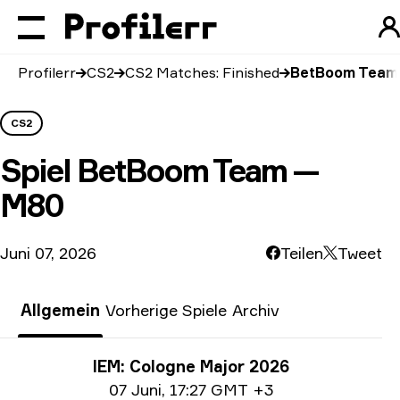
Profilerr
CS2
CS2 Matches: Finished
BetBoom Team
CS2
Spiel
BetBoom Team —
M80
Juni 07, 2026
Teilen
Tweet
Allgemein
Vorherige Spiele
Archiv
Turnier-Informationen
IEM: Cologne Major 2026
Date info
07 Juni
,
17:27 GMT +3