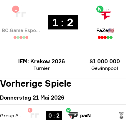
L
W
1 : 2
BC.Game Esports
FaZe
🇺🇸
IEM: Krakow 2026
$1 000 000
Turnier
Gewinnpool
Vorherige Spiele
Donnerstag 21 Mai 2026
L
W
0 : 2
Group A
-
bo3
paiN