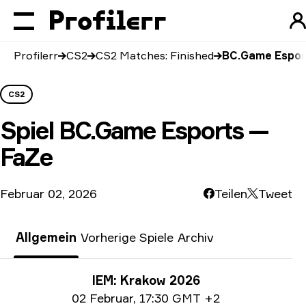
Profilerr
CS2
CS2 Matches: Finished
BC.Game Espor
CS2
Spiel
BC.Game Esports —
FaZe
Februar 02, 2026
Teilen
Tweet
Allgemein
Vorherige Spiele
Archiv
Turnier-Informationen
IEM: Krakow 2026
Date info
02 Februar
,
17:30 GMT +2