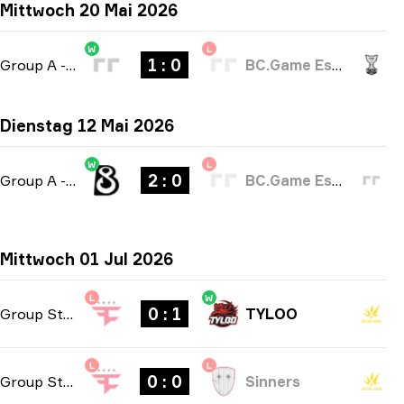
Mittwoch 20 Mai 2026
W
L
1 : 0
Group A
-
bo1
BC.Game Esports
Dienstag 12 Mai 2026
W
L
2 : 0
Group A
-
bo3
BC.Game Esports
Mittwoch 01 Jul 2026
L
W
0 : 1
Group Stage
-
bo1
TYLOO
L
L
0 : 0
Group Stage
-
bo1
Sinners