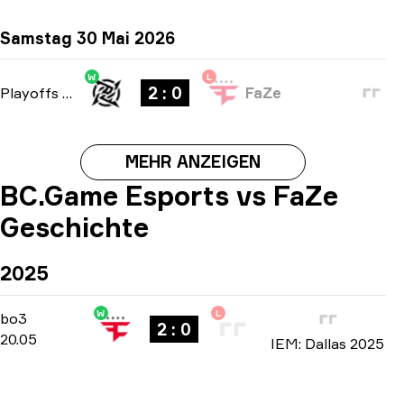
Samstag 30 Mai 2026
W
L
2 : 0
Playoffs
-
bo3
FaZe
MEHR ANZEIGEN
BC.Game Esports vs FaZe
Geschichte
2025
W
L
Group B
-
bo3
bo3
2 : 0
20.05
IEM: Dallas 2025