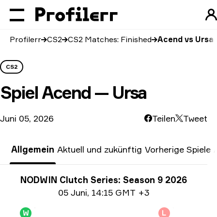
Profilerr
CS2
CS2 Matches: Finished
Acend vs Ursa
CS2
Spiel
Acend — Ursa
Juni 05, 2026
Teilen
Tweet
Allgemein
Aktuell und zukünftig
Vorherige Spiele
Turnier-Informationen
NODWIN Clutch Series: Season 9 2026
Date info
05 Juni
,
14:15 GMT +3
W
L