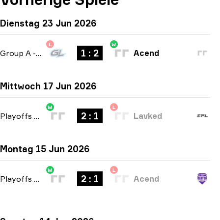
Dienstag 23 Jun 2026
L
W
1 : 2
Group A
-
bo3
Acend
Mittwoch 17 Jun 2026
W
L
2 : 1
Playoffs
-
bo3
Lavked
Montag 15 Jun 2026
W
L
2 : 1
Playoffs
-
bo3
Acend