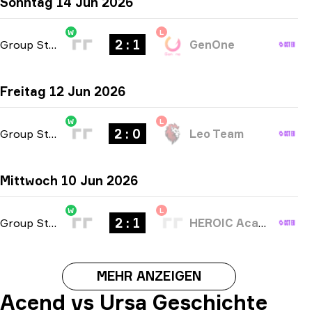
Sonntag 14 Jun 2026
W
L
2 : 1
Group Stage
-
bo3
GenOne
Freitag 12 Jun 2026
W
L
2 : 0
Group Stage
-
bo3
Leo Team
Mittwoch 10 Jun 2026
W
L
2 : 1
Group Stage
-
bo3
HEROIC Academy
MEHR ANZEIGEN
Acend vs Ursa Geschichte